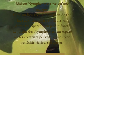
Maison Nymphéa n’est pas qu’une
marque.
C’est un lieu réel. Une maison de thé
face aux nénuphars en fleurs, un
dôme transparent, un jardin forêt.
Le Jardin des Nymphéas est un espace
où les créateurs peuvent venir créer,
réfléchir, écrire, se reposer.
Découvrir