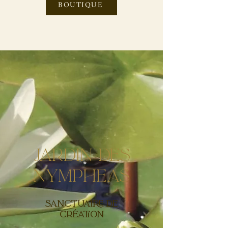
BOUTIQUE
Jardin des
nympheas
Sanctuaire de
Création