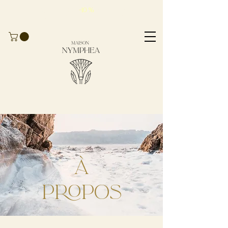
Profitieren Sie von
-10 %
auf
Ihre erste
Bestellung
mit dem Code
BIENVENUE10
À
propos