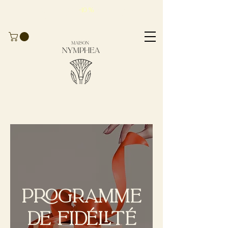
Profitieren Sie von
-10 %
auf
Ihre erste
Bestellung
mit dem Code
BIENVENUE10
Programme
de fidélité