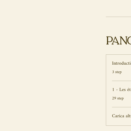
Pan
Introduct
.
3 step
1 - Les é
.
29 step
Carica alt