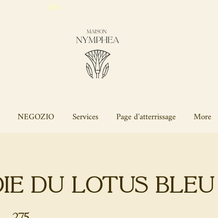
profitta del
-10%
sul
tuo primo ordine
con il codice
BIENVENUE
NEGOZIO
Services
Page d'atterrissage
More
oie du Lotus Bleu
275
275 step