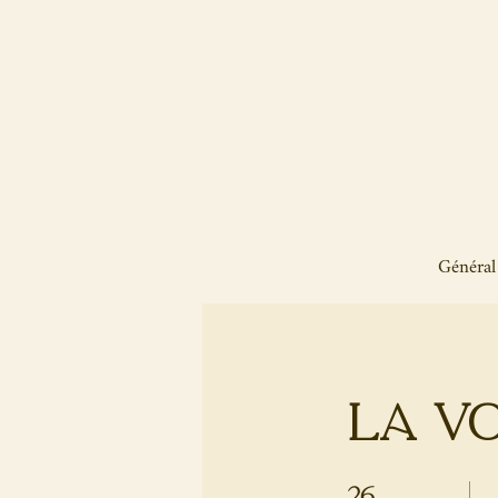
Ap
Général
La v
26
26 settimane