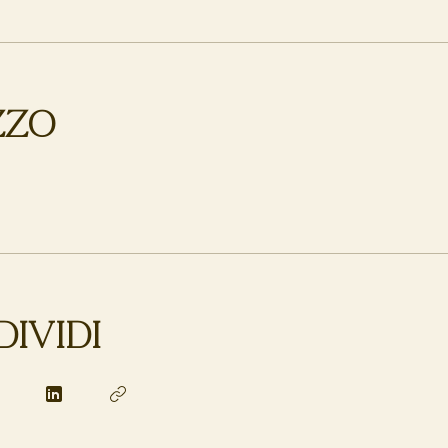
zzo
ividi