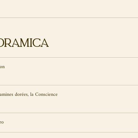
oramica
ion
tamines dorées, la Conscience
ro