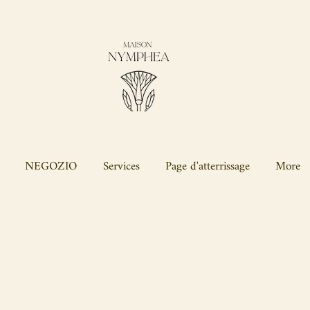
profitta del
-10%
sul
tuo primo ordine
con il codice
BIENVENUE
NEGOZIO
Services
Page d'atterrissage
More