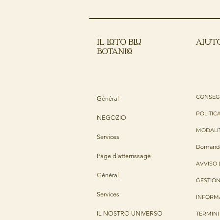
IL LOTO BLU
AIUT
BOTANICO
CONSEGN
Général
POLITIC
NEGOZIO
MODALI
Services
Domande
Page d'atterrissage
AVVISO 
Général
GESTION
Services
INFORMA
IL NOSTRO UNIVERSO
TERMINI 