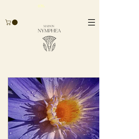
Approfitta del
-10%
sul
tuo primo ordine
con il codice
BIENVENUE10