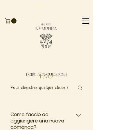
Approfitta del
-10%
sul
tuo primo ordine
con il codice
BIENVENUE10
Foire aux questions
FAQ
Come faccio ad
aggiungere una nuova
domanda?