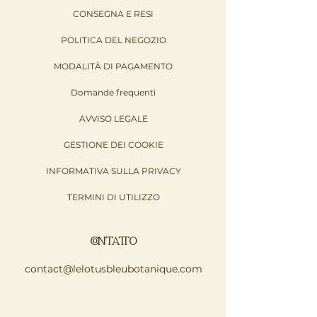
Ed ecco qua! Una miniatura del
CONSEGNA E RESI
tuo video apparirà nella casella di
testo della risposta
POLITICA DEL NEGOZIO
MODALITÀ DI PAGAMENTO
Domande frequenti
AVVISO LEGALE
GESTIONE DEI COOKIE
INFORMATIVA SULLA PRIVACY
TERMINI DI UTILIZZO
CONTATTO
contact@lelotusbleubotanique.com